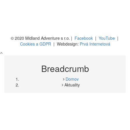
dostávame veľmi zaujímavý časový horizont výstavby druhej
najstaršej časti objektu. Solitérnej budovy v JZ predpolí gotického
jadra kaštieľa. Núti nás to uvažovať o možnosti, že nová výstavba
súvisela s hospodárskou konjunktúrou v BB a okolí na zač. 16.
stor. v súvislosti s pôsobením Turzovsko-Fuggerovskej
spoločnosti.
© 2020 Midland Adventure s r.o. |
Facebook
|
YouTube
|
Cookies a GDPR
| Webdesign:
Prvá Internetová
Breadcrumb
Domov
Aktuality